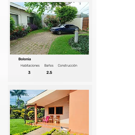
U$ 280,000
Venta
Bolonia
Habitaciones
Baños
Construcción
3
2.5
U$ 310,000