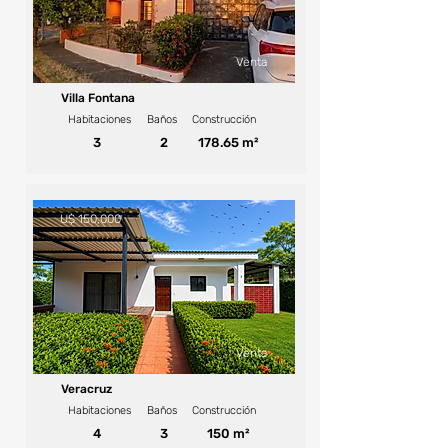
Venta
Villa Fontana
Habitaciones
Baños
Construcción
3
2
178.65 m²
U$ 150,000
Venta
Veracruz
Habitaciones
Baños
Construcción
4
3
150 m²