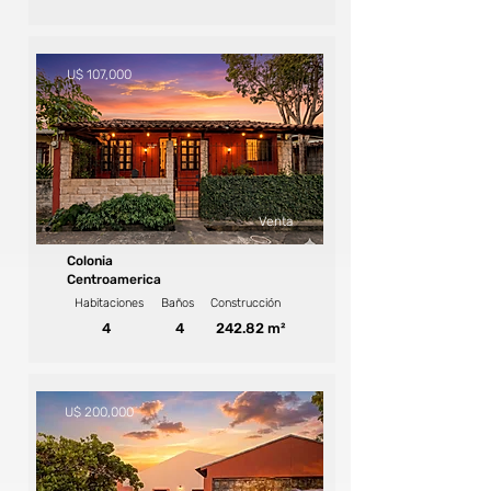
U$ 107,000
Venta
Colonia
Centroamerica
Habitaciones
Baños
Construcción
4
4
242.82 m²
U$ 200,000