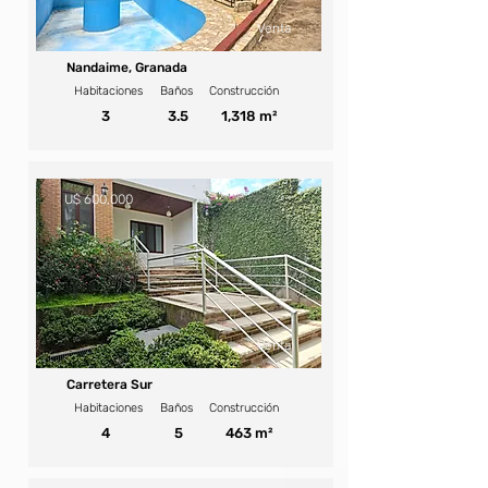
Venta
Nandaime, Granada
Habitaciones
Baños
Construcción
3
3.5
1,318 m²
U$ 600,000
Venta
Carretera Sur
Habitaciones
Baños
Construcción
4
5
463 m²