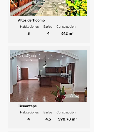
Venta
Altos de Ticomo
Habitaciones
Baños
Construcción
3
4
612 m²
U$ 1,042,000
Venta
Ticuantepe
Habitaciones
Baños
Construcción
4
4.5
590.78 m²