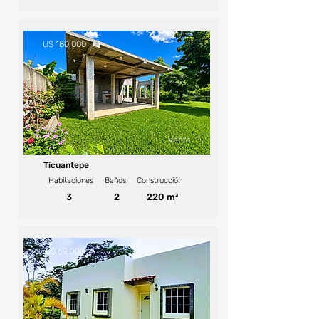
U$ 180,000
Venta
Ticuantepe
Habitaciones
Baños
Construcción
3
2
220 m²
U$ 69,000