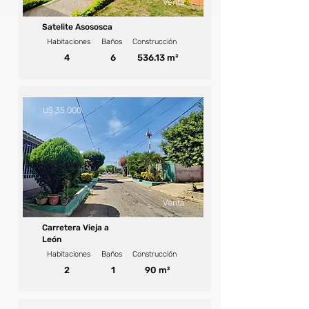
Venta
Satelite Asososca
Habitaciones
Baños
Construcción
4
6
536.13 m²
U$ 35,000
Venta
Carretera Vieja a
León
Habitaciones
Baños
Construcción
2
1
90 m²