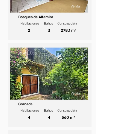
Venta
Bosques de Altamira
Habitaciones
Baños
Construcción
2
3
278.1 m²
U$ 450,000
Venta
Granada
Habitaciones
Baños
Construcción
4
4
560 m²