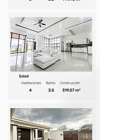
U$ 900,000
Venta
Esteli
Habitaciones
Baños
Construcción
4
3.5
319.57 m²
U$ 850,000