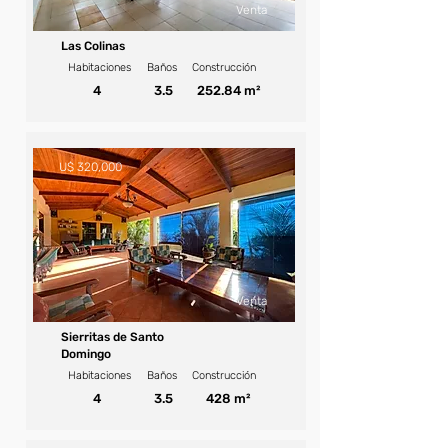
Venta
Las Colinas
Habitaciones
Baños
Construcción
4
3.5
252.84 m²
U$ 320,000
Venta
Sierritas de Santo
Domingo
Habitaciones
Baños
Construcción
4
3.5
428 m²