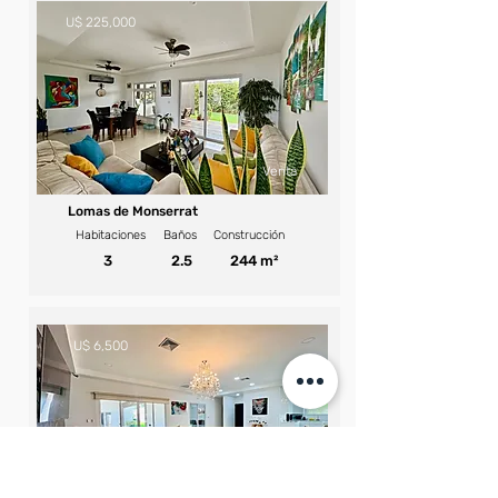
U$ 225,000
Venta
Lomas de Monserrat
Habitaciones
Baños
Construcción
3
2.5
244 m²
U$ 6,500
Renta