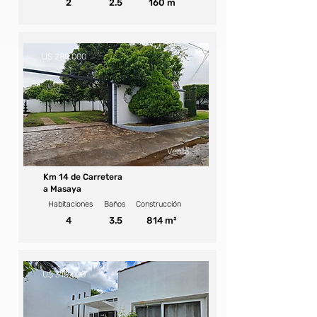
2
2.5
160 m
U$ 280,000
Venta
Km 14 de Carretera
a Masaya
Habitaciones
Baños
Construcción
4
3.5
814 m²
U$ 315,000