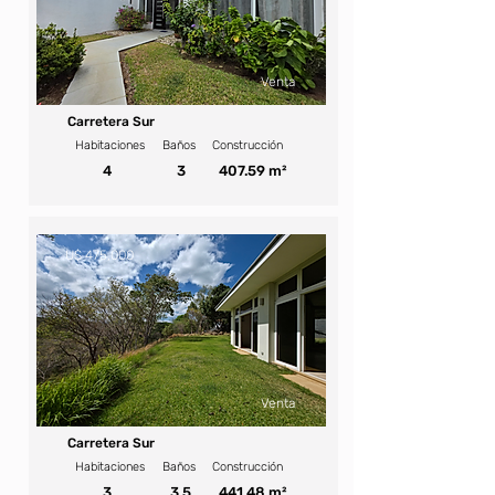
Venta
Carretera Sur
Habitaciones
Baños
Construcción
4
3
407.59 m²
U$ 475,000
Venta
Carretera Sur
Habitaciones
Baños
Construcción
3
3.5
441.48 m²