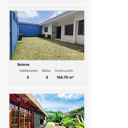
U$ 139,000
Venta
Bolonia
Habitaciones
Baños
Construcción
3
3
165.70 m²
U$ 260,000