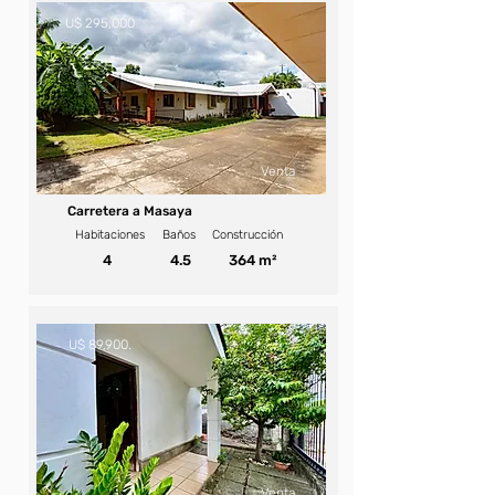
U$ 295,000
Venta
Carretera a Masaya
Habitaciones
Baños
Construcción
4
4.5
364 m²
U$ 89,900.
Venta