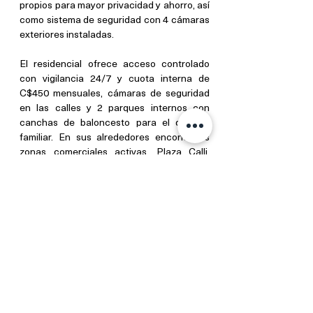
propios para mayor privacidad y ahorro, así 
como sistema de seguridad con 4 cámaras 
exteriores instaladas.
El residencial ofrece acceso controlado 
con vigilancia 24/7 y cuota interna de 
C$450 mensuales, cámaras de seguridad 
en las calles y 2 parques internos con 
canchas de baloncesto para el disfrute 
familiar. En sus alrededores encontrarás 
zonas comerciales activas, Plaza Calli, 
oficinas Dicegsa, Super Express, parques 
logísticos y residenciales consolidados 
como San Andrés, Santa Eduviges y 
Praderas de Sandino.
No dejés pasar esta oportunidad de invertir 
en tu próximo hogar. Agenda tu cita y 
conocé esta propiedad lista para estrenar.