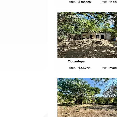
Área:
5 manzs.
Uso:
Habit
U$ 98,000
Ticuantepe
Área:
1,659 v²
Uso:
Inver
U$ 264,462