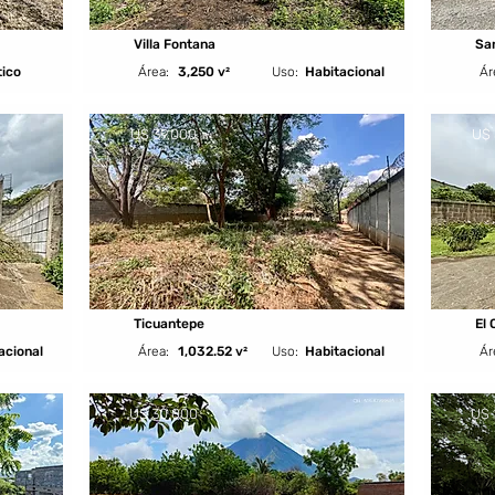
Villa Fontana
Sa
tico
Área:
3,250 v²
Uso:
Habitacional
Ár
U$ 39,000
U$ 
Ticuantepe
El 
acional
Área:
1,032.52 v²
Uso:
Habitacional
Ár
U$ 30,000
U$ 