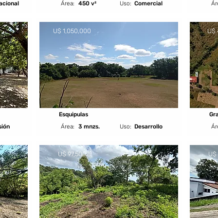
acional
Área:
450 v²
Uso:
Comercial
Ár
U$ 1,050,000
U$ 
Esquipulas
Gr
sión
Área:
3 mnzs.
Uso:
Desarrollo
Ár
U$ 97,500
U$ 