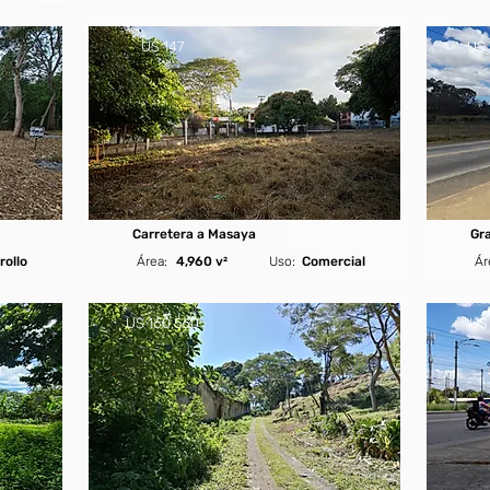
U$ 147
U$ 
Carretera a Masaya
Gr
rollo
Área:
4,960 v²
Uso:
Comercial
Ár
U$ 160,560
U$ 