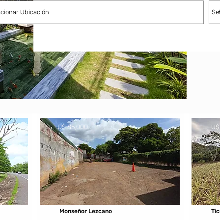
U$ 85,000
U$
Monseñor Lezcano
Ti