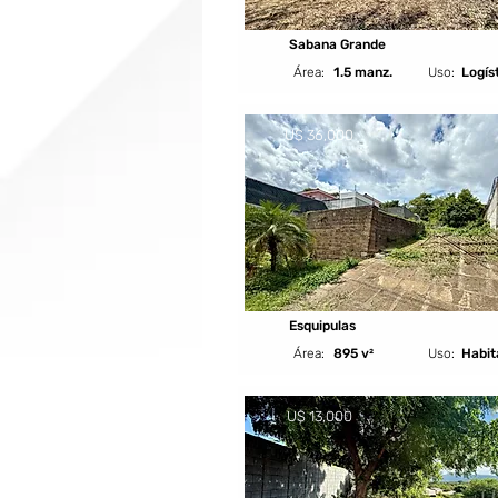
Sabana Grande
Área:
1.5 manz.
Uso:
Logís
U$ 36,000
Esquipulas
Área:
895 v²
Uso:
Habit
U$ 13,000