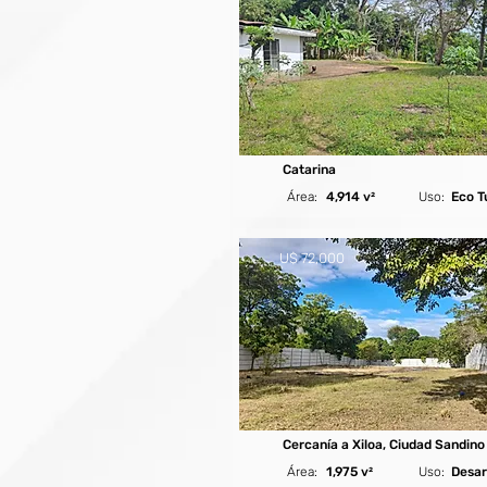
Catarina
Área:
4,914 v²
Uso:
Eco T
U$ 72,000
Cercanía a Xiloa, Ciudad Sandino
Área:
1,975 v²
Uso:
Desar