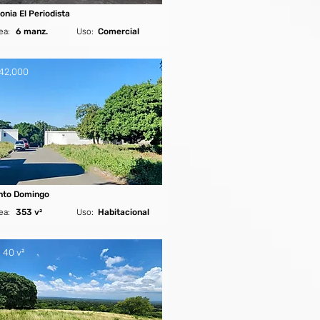
onia El Periodista
ea:
6 manz.
Uso:
Comercial
42,000
nto Domingo
ea:
353 v²
Uso:
Habitacional
 40 v²