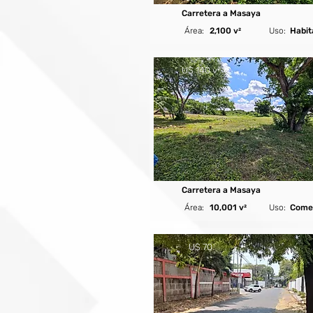
Carretera a Masaya
Área:
2,100 v²
Uso:
Habit
U$ 140 v²
Carretera a Masaya
Área:
10,001 v²
Uso:
Comer
U$ 70