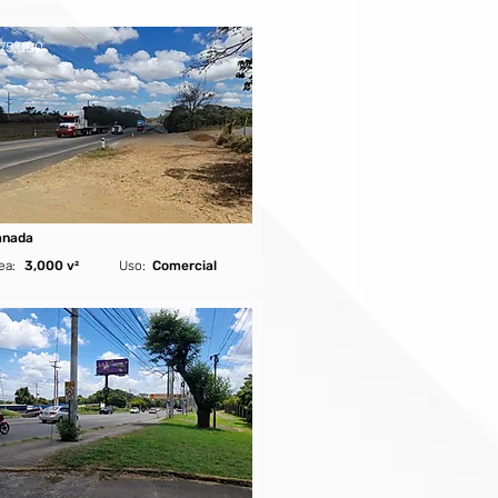
75,000
anada
ea:
3,000 v²
Uso:
Comercial
250 v²