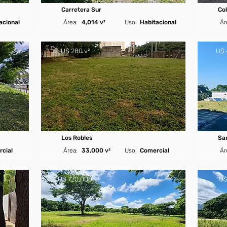
Carretera Sur
Col
acional
Área:
4,014 v²
Uso:
Habitacional
Ár
U$ 280 v²
U$ 
Los Robles
Sa
cial
Área:
33,000 v²
Uso:
Comercial
Ár
U$ 720,000
U$