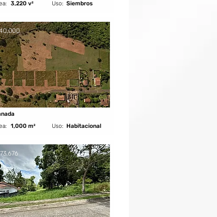
ea:
3,220 v²
Uso:
Siembros
40,000
anada
ea:
1,000 m²
Uso:
Habitacional
73,676