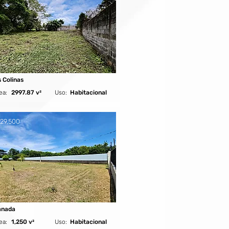
 Colinas
ea:
2997.87 v²
Uso:
Habitacional
29,500
anada
ea:
1,250 v²
Uso:
Habitacional