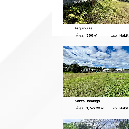
Esquipulas
Área:
300 v²
Uso:
Habit
U$ 185,000
Santo Domingo
Área:
1,769.20 v²
Uso:
Habit
U$ 190,000