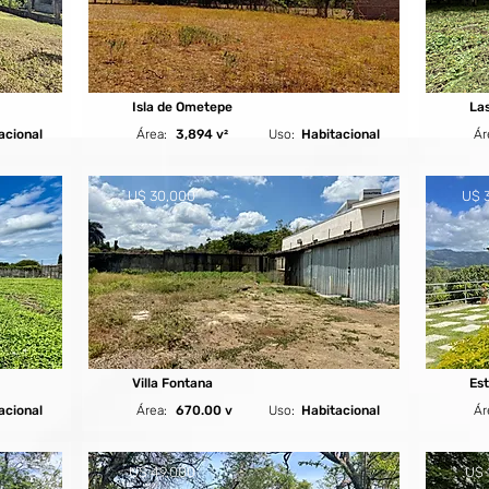
Isla de Ometepe
Las
acional
Área:
3,894 v²
Uso:
Habitacional
Ár
U$ 30,000
U$ 
Villa Fontana
Est
acional
Área:
670.00 v
Uso:
Habitacional
Ár
U$ 49,000
U$ 