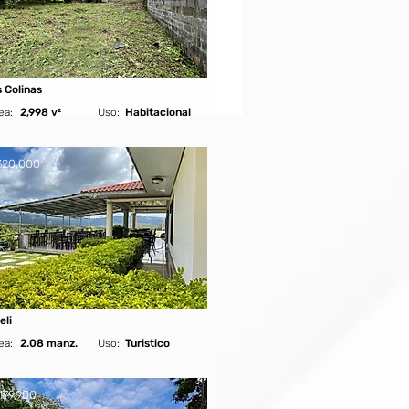
 Colinas
ea:
2,998 v²
Uso:
Habitacional
320,000
eli
ea:
2.08 manz.
Uso:
Turistico
179,900