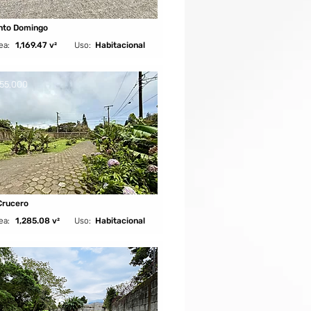
nto Domingo
ea:
1,169.47 v²
Uso:
Habitacional
55,000
Crucero
ea:
1,285.08 v²
Uso:
Habitacional
179,900