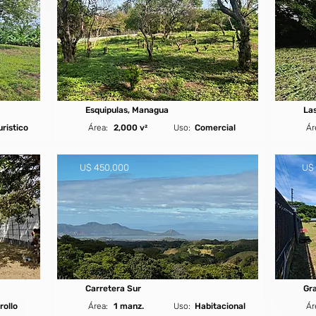
Esquipulas, Managua
Las
uristico
Área:
2,000 v²
Uso:
Comercial
Ár
U$ 450,000
U$ 
Carretera Sur
Gr
rollo
Área:
1 manz.
Uso:
Habitacional
Ár