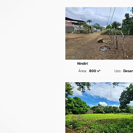
U$ 22,000
Nindiri
Área:
800 v²
Uso:
Desar
U$ 35,700