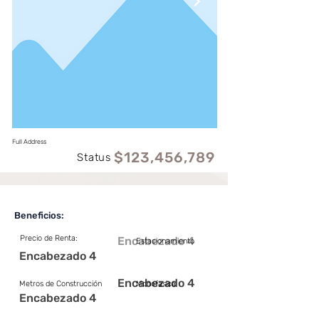
Full Address
$123,456,789
Status
Beneficios:
Precio de Renta:
Encabezado 4
Estacionamiento
Encabezado 4
Encabezado 4
Metros de Construcción
Monofasica
Encabezado 4