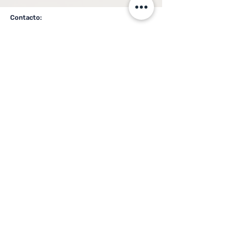
Contacto:
Asesora Inmobiliaria
Agent Name
Número de Teléfono:
Agent Phone
Agent Phone
Etiquetas:
Encabezado 3