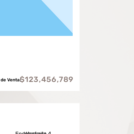
$123,456,789
 de Venta:
Encabezado 4
Monofasica