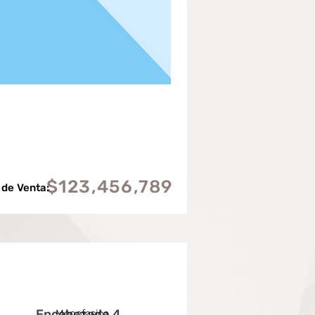
$123,456,789
 de Venta:
Encabezado 4
Monofasica