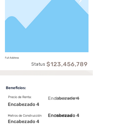
Full Address
$123,456,789
Status
Beneficios:
Precio de Renta:
Encabezado 4
Estacionamiento
Encabezado 4
Encabezado 4
Metros de Construcción
Monofasica
Encabezado 4