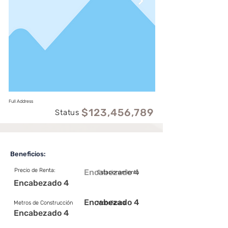
Full Address
$123,456,789
Status
Beneficios:
Precio de Renta:
Encabezado 4
Estacionamiento
Encabezado 4
Encabezado 4
Metros de Construcción
Monofasica
Encabezado 4