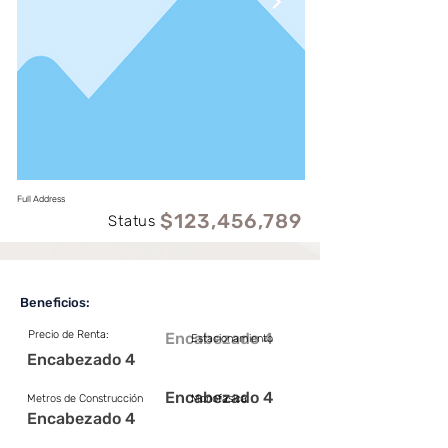
Full Address
$123,456,789
Status
Beneficios:
Precio de Renta:
Encabezado 4
Estacionamiento
Encabezado 4
Encabezado 4
Metros de Construcción
Monofasica
Encabezado 4