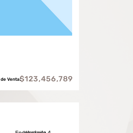
$123,456,789
 de Venta:
Encabezado 4
Monofasica