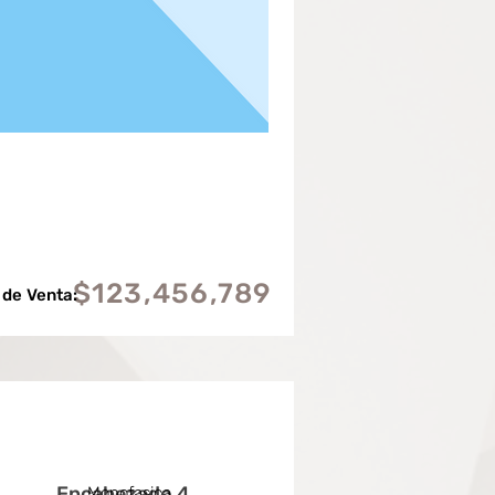
$123,456,789
 de Venta:
Encabezado 4
Monofasica