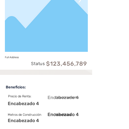
Full Address
$123,456,789
Status
Beneficios:
Precio de Renta:
Encabezado 4
Estacionamiento
Encabezado 4
Encabezado 4
Metros de Construcción
Monofasica
Encabezado 4