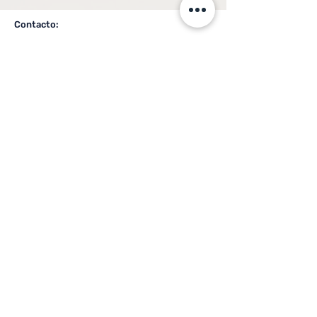
Contacto:
Asesora Inmobiliaria
Agent Name
Número de Teléfono:
Agent Phone
Agent Phone
Etiquetas:
Encabezado 3